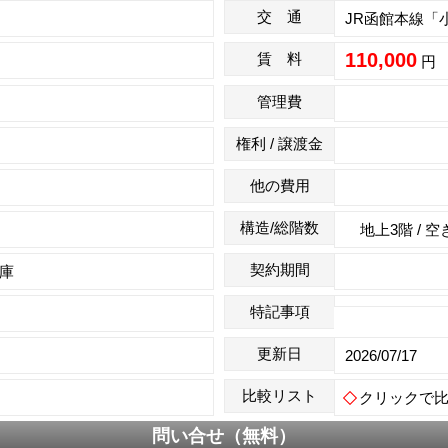
交 通
JR函館本線「
110,000
賃 料
円
管理費
権利 / 譲渡金
分
他の費用
構造/総階数
地上3階 / 空
契約期間
車庫
特記事項
更新日
2026/07/17
比較リスト
クリックで
問い合せ（無料）