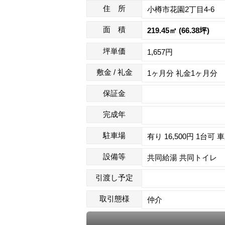
住 所
小樽市花園2丁目4-6
面 積
219.45㎡ (66.38坪)
坪単価
1,657円
敷金 / 礼金
1ヶ月分 礼金1ヶ月
保証金
完成年
駐車場
有り 16,500円 1台可 
設備等
共同給湯 共同トイレ
引渡し予定
取引態様
仲介